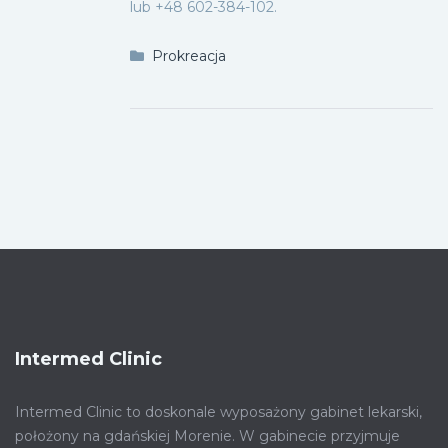
lub +48 602-384-102.
Prokreacja
Intermed Clinic
Intermed Clinic to doskonale wyposażony gabinet lekarski,
położony na gdańskiej Morenie. W gabinecie przyjmuje